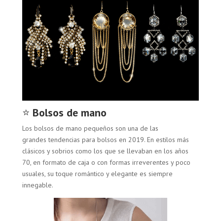
⭐
Bolsos de mano
Los bolsos de mano pequeños son una de las
grandes tendencias para bolsos en 2019. En estilos más
clásicos y sobrios como los que se llevaban en los años
70, en formato de caja o con formas irreverentes y poco
usuales, su toque romántico y elegante es siempre
innegable.